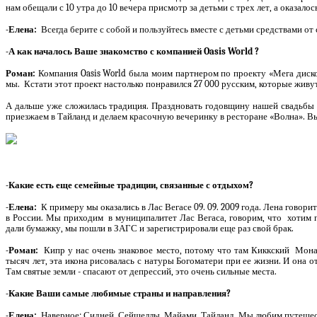
нам обещали с 10 утра до 10 вечера присмотр за детьми с трех лет, а оказалос
-Елена:
Всегда берите с собой и пользуйтесь вместе с детьми средствами от 
-А как началось Ваше знакомство с компанией
Oasis
World
?
Роман:
Компания
Oasis
World
была моим партнером по проекту «Мега дискот
мы.
Кстати этот проект настолько понравился 27
000 русским, которые живут
А дальше уже сложилась традиция. Праздновать годовщину нашей свадьбы 
приезжаем в Тайланд и делаем красочную вечеринку в ресторане «Волна». В
-Какие есть еще семейные традиции, связанные с отдыхом?
-Елена:
К примеру мы оказались в Лас Вегасе 09. 09. 2009 года. Лена говори
в России. Мы приходим
в муниципалитет Лас Вегаса, говорим, что
хотим 
дали бумажку, мы пошли в ЗАГС и зарегистрировали еще раз свой брак.
-Роман:
Кипр у нас очень знаковое место, потому что там Киккский
Мона
тысяч лет, эта икона рисовалась с натуры Богоматери при ее жизни. И она 
Там святые земли - спасают от депрессий, это очень сильные места.
-Какие Ваши самые любимые страны и направления?
-Елена:
Наверное: Сидней, Сейшеллы, Майами, Тайланд. Мы любим путешеств