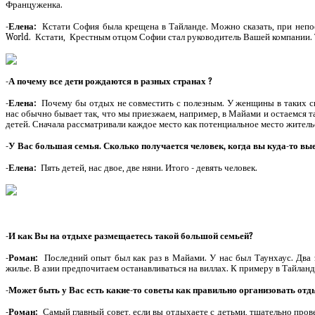
Француженка.
-Елена:
Кстати София была крещена в Тайланде. Можно сказать, при непо
World
.
Кстати,
Крестным отцом Софии стал руководитель Вашей компании. Т
-А почему все дети рождаются в разных странах ?
-Елена:
Почему бы отдых не совместить с полезным. У женщины в таких ситу
нас обычно бывает так, что мы приезжаем, например, в Майами и остаемся т
детей. Сначала рассматривали каждое место как потенциальное место жительс
-У Вас большая семья. Сколько получается человек, когда вы куда-то вы
-Елена:
Пять детей, нас двое, две няни. Итого - девять человек.
-И как Вы на отдыхе размещаетесь такой большой семьей?
-Роман:
Последний опыт был как раз в Майами. У нас был Таунхаус. Два 
жилье. В азии предпочитаем останавливаться на виллах. К примеру в Тайланд
-Может быть у Вас есть какие-то советы как правильно организовать отд
-Роман:
Самый главный совет, если вы отдыхаете с детьми, тщательно про