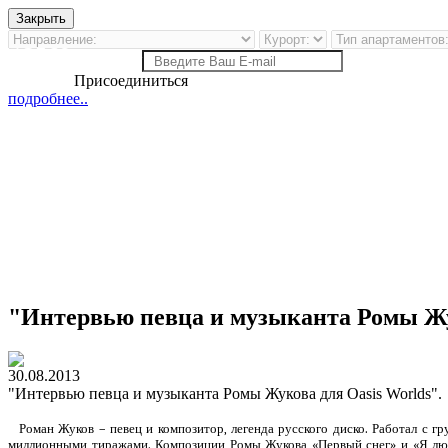
Закрыть
13569
клиента OW
Присоединиться
подробнее..
"Интервью певца и музыканта Ромы Жук
30.08.2013
"Интервью певца и музыканта Ромы Жукова для Oasis Worlds".
Роман Жуков – певец и композитор, легенда русского диско. Работал с гр
миллионными тиражами.
Композиции Ромы Жукова «Первый снег» и «Я лю