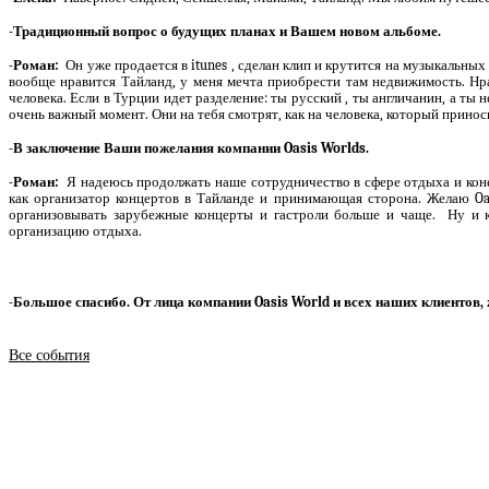
-Традиционный вопрос о будущих планах и Вашем новом альбоме.
-Роман:
Он уже продается в
itunes
, сделан клип и крутится на музыкальных
вообще нравится Тайланд, у меня мечта приобрести там недвижимость. Нр
человека. Если в Турции идет разделение: ты русский , ты англичанин, а ты 
очень важный момент. Они на тебя смотрят, как на человека, который приноси
-В заключение Ваши пожелания компании
Oasis
Worlds
.
-Роман:
Я надеюсь продолжать наше сотрудничество в сфере отдыха и кон
как организатор концертов в Тайланде и принимающая сторона. Желаю
Oa
организовывать зарубежные концерты и гастроли больше и чаще.
Ну и 
организацию отдыха.
-Большое спасибо. От лица компании
Oasis
World
и всех наших клиентов, 
Все события