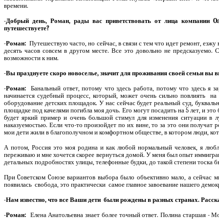
времени.
-Добрый день, Роман, рады вас приветствовать от лица компании
Oa
путешествуете?
-Роман:
Путешествую часто, но сейчас, в связи с тем что идет ремонт, езжу 
десять часов совсем в другом месте. Все это довольно не предсказуемо. 
возможности к ним.
-Вы празднуете скоро новоселье, значит для проживания своей семьи вы
-Роман:
Банальный ответ, потому что здесь работа, потому что здесь я з
начинается судебный процесс, который, может
очень сильно повлиять
на
оборудование детских площадок. У нас сейчас будет реальный суд, буквальн
площадке под качелями погибла моя дочь. Его могут посадить на 5 лет, и эт
будет яркий пример и очень
большой стимул для изменения ситуации в
наказуемостью. Если что-то произойдет по их вине, то за это они получат 
мои дети жили в благополучном и комфортном обществе, в котором люди, ко
А потом, Россия это моя родина и как любой нормальный человек, я лю
переживаю и мне хочется скорее вернуться домой. У меня был опыт иммиграц
детальных подробностях улицы, телефонные будки, до такой степени тоска б
При
C
оветском
C
оюзе вариантов выбора было объективно мало, а сейчас 
появилась
свобода, это практически
самое главное завоевание нашего демок
-Нам известно, что все Ваши дети
были рождены в разных странах. Расска
-Роман:
Елена Анатольевна знает более точный ответ. Полина старшая - Мо